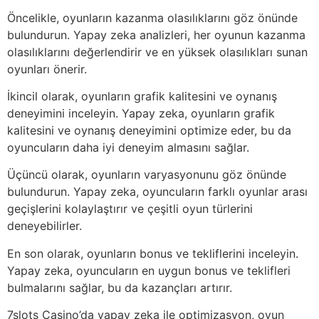
Öncelikle, oyunların kazanma olasılıklarını göz önünde
bulundurun. Yapay zeka analizleri, her oyunun kazanma
olasılıklarını değerlendirir ve en yüksek olasılıkları sunan
oyunları önerir.
İkincil olarak, oyunların grafik kalitesini ve oynanış
deneyimini inceleyin. Yapay zeka, oyunların grafik
kalitesini ve oynanış deneyimini optimize eder, bu da
oyuncuların daha iyi deneyim almasını sağlar.
Üçüncü olarak, oyunların varyasyonunu göz önünde
bulundurun. Yapay zeka, oyuncuların farklı oyunlar arası
geçişlerini kolaylaştırır ve çeşitli oyun türlerini
deneyebilirler.
En son olarak, oyunların bonus ve tekliflerini inceleyin.
Yapay zeka, oyuncuların en uygun bonus ve teklifleri
bulmalarını sağlar, bu da kazançları artırır.
7slots Casino’da yapay zeka ile optimizasyon, oyun