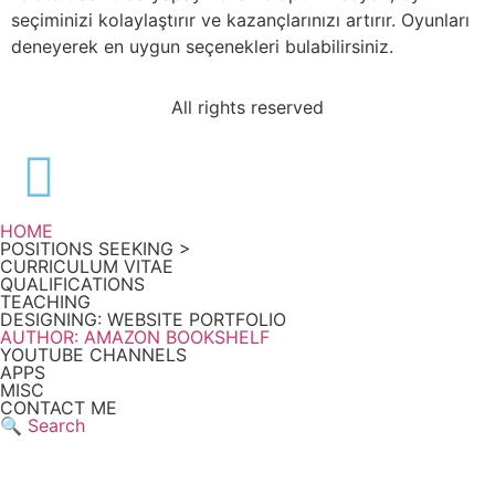
seçiminizi kolaylaştırır ve kazançlarınızı artırır. Oyunları
deneyerek en uygun seçenekleri bulabilirsiniz.
All rights reserved
HOME
POSITIONS SEEKING >
CURRICULUM VITAE
QUALIFICATIONS
TEACHING
DESIGNING: WEBSITE PORTFOLIO
AUTHOR: AMAZON BOOKSHELF
YOUTUBE CHANNELS
APPS
MISC
CONTACT ME
🔍 Search