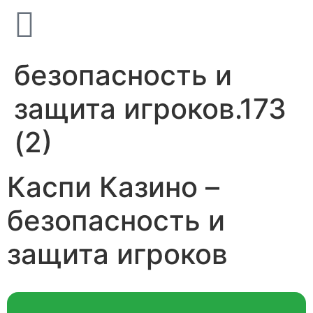
безопасность и
защита игроков.173
(2)
Каспи Казино –
безопасность и
защита игроков