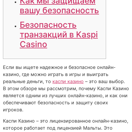
Как мы защищаем
вашу безопасность
Безопасность
транзакций в Kaspi
Casino
Если вы ищете надежное и безопасное онлайн-
казино, где можно играть в игры и выиграть
реальные деньги, то
каспи казино
– это ваш выбор.
В этом обзоре мы рассмотрим, почему Каспи Казино
является одним из лучших онлайн-казино, и как они
обеспечивают безопасность и защиту своих
игроков.
Каспи Казино – это лицензированное онлайн-казино,
которое работает под лицензией Мальты. Это