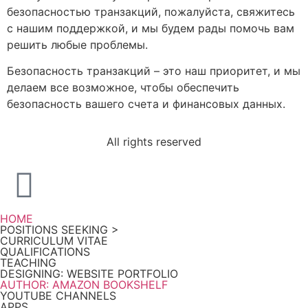
безопасностью транзакций, пожалуйста, свяжитесь
с нашим поддержкой, и мы будем рады помочь вам
решить любые проблемы.
Безопасность транзакций – это наш приоритет, и мы
делаем все возможное, чтобы обеспечить
безопасность вашего счета и финансовых данных.
All rights reserved
HOME
POSITIONS SEEKING >
CURRICULUM VITAE
QUALIFICATIONS
TEACHING
DESIGNING: WEBSITE PORTFOLIO
AUTHOR: AMAZON BOOKSHELF
YOUTUBE CHANNELS
APPS