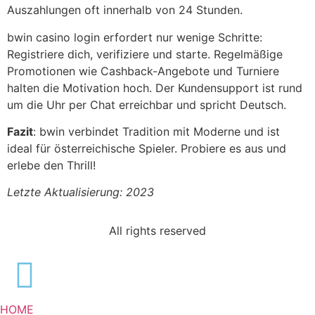
Auszahlungen oft innerhalb von 24 Stunden.
bwin casino login erfordert nur wenige Schritte:
Registriere dich, verifiziere und starte. Regelmäßige
Promotionen wie Cashback-Angebote und Turniere
halten die Motivation hoch. Der Kundensupport ist rund
um die Uhr per Chat erreichbar und spricht Deutsch.
Fazit
: bwin verbindet Tradition mit Moderne und ist
ideal für österreichische Spieler. Probiere es aus und
erlebe den Thrill!
Letzte Aktualisierung: 2023
All rights reserved
HOME