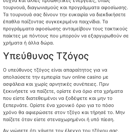
συχνά και άλλες προωθητικές ενέργειες, όπως
τουρνουά, διαγωνισμούς και προγράμματα αφοσίωσης.
Τα τουρνουά σας δίνουν την ευκαιρία να διεκδικήσετε
έπαθλα παίζοντας συγκεκριμένα παιχνίδια. Τα
προγράμματα αφοσίωσης ανταμείβουν τους τακτικούς
παίκτες με πόντους που μπορούν να εξαργυρωθούν σε
χρήματα ή άλλα δώρα.
Υπεύθυνος Τζόγος
Ο υπεύθυνος τζόγος είναι απαραίτητος για να
απολαύσετε την εμπειρία των online casino με
ασφάλεια και χωρίς αρνητικές συνέπειες. Πριν
ξεκινήσετε να παίζετε, ορίστε ένα όριο στα χρήματα
που είστε διατεθειμένοι να ξοδέψετε και μην το
ξεπερνάτε. Ορίστε ένα χρονικό όριο για το πόσο
χρόνο θα αφιερώσετε στον τζόγο και τήρησέ το. Μην
παίζετε όταν είστε στεναχωρημένοι ή υπό πίεση.
Αν νιώσετε ότι χάνετε τον έλεγχο του τζόγου σας,