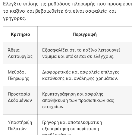
Ελέγξτε επίσης τις μεθόδους πληρωμής που προσφέρει
το καζίνο και βεβαιωθείτε ότι είναι ασφαλείς και
γρήγορες.
Κριτήριο
Περιγραφή
Άδεια
Εξασφαλίζει ότι το καζίνο λειτουργεί
Λειτουργίας
νόμιμα και υπόκειται σε ελέγχους.
Μέθοδοι
Διαφορετικές και ασφαλείς επιλογές
Πληρωμής
κατάθεσης και ανάληψης χρημάτων.
Προστασία
Κρυπτογράφηση και ασφαλής
Δεδομένων
αποθήκευση των προσωπικών σας
στοιχείων.
Υποστήριξη
Γρήγορη και αποτελεσματική
Πελατών
εξυπηρέτηση σε περίπτωση
προβλημάτων.