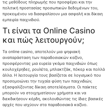
τις μεθόδους πληρωμής που προσφέρει και την
πολιτική προστασίας προσωπικών δεδομένων του,
προκειμένου να διασφαλίσουν μια ασφαλή και δίκαιη
εμπειρία παιχνιδιού.
Τι είναι τα Online Casino
και πώς λειτουργούν;
Τα online casino, αποτελούν μια ψηφιακή
αναπαράσταση των παραδοσιακών καζίνο,
προσφέροντας μια ευρεία γκάμα παιχνιδιών όπως
κουλοχέρηδες, ρουλέτα, μπλακτζάκ, πόκερ και πολλά
άλλα. Η λειτουργία τους βασίζεται σε λογισμικό που
προσομοιώνει την τυχαία φύση των παιχνιδιών,
εξασφαλίζοντας δίκαιη αποτελέσματα. Οι παίκτες
μπορούν να στοιχηματίσουν χρήματα και να
διεκδικήσουν κέρδη, ακολουθώντας τις ίδιες βασικές
αρχές που ισχύουν στα παραδοσιακά καζίνο.