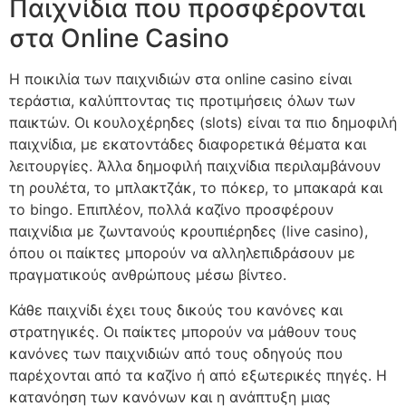
Παιχνίδια που προσφέρονται
στα Online Casino
Η ποικιλία των παιχνιδιών στα online casino είναι
τεράστια, καλύπτοντας τις προτιμήσεις όλων των
παικτών. Οι κουλοχέρηδες (slots) είναι τα πιο δημοφιλή
παιχνίδια, με εκατοντάδες διαφορετικά θέματα και
λειτουργίες. Άλλα δημοφιλή παιχνίδια περιλαμβάνουν
τη ρουλέτα, το μπλακτζάκ, το πόκερ, το μπακαρά και
το bingo. Επιπλέον, πολλά καζίνο προσφέρουν
παιχνίδια με ζωντανούς κρουπιέρηδες (live casino),
όπου οι παίκτες μπορούν να αλληλεπιδράσουν με
πραγματικούς ανθρώπους μέσω βίντεο.
Κάθε παιχνίδι έχει τους δικούς του κανόνες και
στρατηγικές. Οι παίκτες μπορούν να μάθουν τους
κανόνες των παιχνιδιών από τους οδηγούς που
παρέχονται από τα καζίνο ή από εξωτερικές πηγές. Η
κατανόηση των κανόνων και η ανάπτυξη μιας