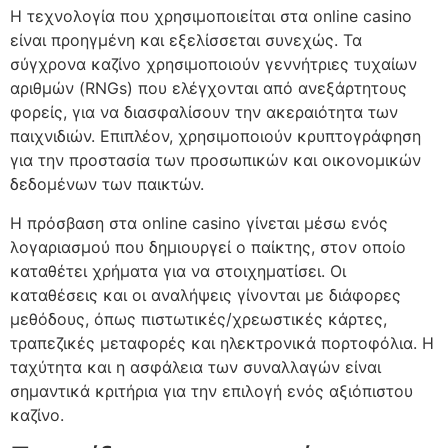
Η τεχνολογία που χρησιμοποιείται στα online casino
είναι προηγμένη και εξελίσσεται συνεχώς. Τα
σύγχρονα καζίνο χρησιμοποιούν γεννήτριες τυχαίων
αριθμών (RNGs) που ελέγχονται από ανεξάρτητους
φορείς, για να διασφαλίσουν την ακεραιότητα των
παιχνιδιών. Επιπλέον, χρησιμοποιούν κρυπτογράφηση
για την προστασία των προσωπικών και οικονομικών
δεδομένων των παικτών.
Η πρόσβαση στα online casino γίνεται μέσω ενός
λογαριασμού που δημιουργεί ο παίκτης, στον οποίο
καταθέτει χρήματα για να στοιχηματίσει. Οι
καταθέσεις και οι αναλήψεις γίνονται με διάφορες
μεθόδους, όπως πιστωτικές/χρεωστικές κάρτες,
τραπεζικές μεταφορές και ηλεκτρονικά πορτοφόλια. Η
ταχύτητα και η ασφάλεια των συναλλαγών είναι
σημαντικά κριτήρια για την επιλογή ενός αξιόπιστου
καζίνο.