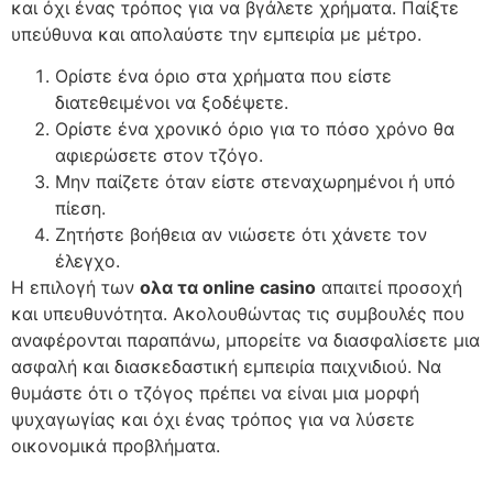
και όχι ένας τρόπος για να βγάλετε χρήματα. Παίξτε
υπεύθυνα και απολαύστε την εμπειρία με μέτρο.
Ορίστε ένα όριο στα χρήματα που είστε
διατεθειμένοι να ξοδέψετε.
Ορίστε ένα χρονικό όριο για το πόσο χρόνο θα
αφιερώσετε στον τζόγο.
Μην παίζετε όταν είστε στεναχωρημένοι ή υπό
πίεση.
Ζητήστε βοήθεια αν νιώσετε ότι χάνετε τον
έλεγχο.
Η επιλογή των
ολα τα online casino
απαιτεί προσοχή
και υπευθυνότητα. Ακολουθώντας τις συμβουλές που
αναφέρονται παραπάνω, μπορείτε να διασφαλίσετε μια
ασφαλή και διασκεδαστική εμπειρία παιχνιδιού. Να
θυμάστε ότι ο τζόγος πρέπει να είναι μια μορφή
ψυχαγωγίας και όχι ένας τρόπος για να λύσετε
οικονομικά προβλήματα.