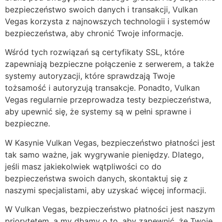
bezpieczeństwo swoich danych i transakcji, Vulkan
Vegas korzysta z najnowszych technologii i systemów
bezpieczeństwa, aby chronić Twoje informacje.
Wśród tych rozwiązań są certyfikaty SSL, które
zapewniają bezpieczne połączenie z serwerem, a także
systemy autoryzacji, które sprawdzają Twoje
tożsamość i autoryzują transakcje. Ponadto, Vulkan
Vegas regularnie przeprowadza testy bezpieczeństwa,
aby upewnić się, że systemy są w pełni sprawne i
bezpieczne.
W Kasynie Vulkan Vegas, bezpieczeństwo płatności jest
tak samo ważne, jak wygrywanie pieniędzy. Dlatego,
jeśli masz jakiekolwiek wątpliwości co do
bezpieczeństwa swoich danych, skontaktuj się z
naszymi specjalistami, aby uzyskać więcej informacji.
W Vulkan Vegas, bezpieczeństwo płatności jest naszym
priorytetem, a my dbamy o to, aby zapewnić, że Twoje