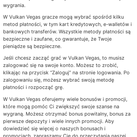
wygrania.
W Vulkan Vegas gracze mogą wybrać spośród kilku
metod płatności, w tym kart kredytowych, e-walletów i
bankowych transferów. Wszystkie metody płatności są
bezpieczne i zaufane, co gwarantuje, że Twoje
pieniądze są bezpieczne.
Jeśli chcesz zacząć grać w Vulkan Vegas, to musisz
zalogować się na swoje konto. Możesz to zrobić,
klikając na przycisk “Zaloguj” na stronie logowania. Po
zalogowaniu się, możesz wybrać swoją metodę
płatności i rozpocząć grę.
W Vulkan Vegas oferujemy wiele bonusów i promocji,
które mogą pomóc Ci zwiększyć swoje szanse na
wygraną. Możesz otrzymać bonus powitalny, bonus za
pierwsze depozyty i wiele innych promocji. Aby
dowiedzieć się więcej o naszych bonusach i
promocjach, zapraszamy Cię do przeczytania naszej