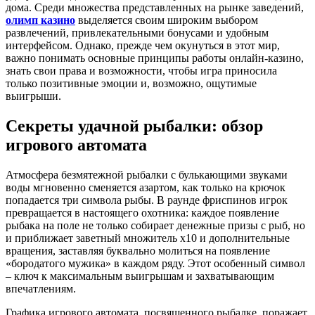
дома. Среди множества представленных на рынке заведений,
олимп казино
выделяется своим широким выбором
развлечений, привлекательными бонусами и удобным
интерфейсом. Однако, прежде чем окунуться в этот мир,
важно понимать основные принципы работы онлайн-казино,
знать свои права и возможности, чтобы игра приносила
только позитивные эмоции и, возможно, ощутимые
выигрыши.
Секреты удачной рыбалки: обзор
игрового автомата
Атмосфера безмятежной рыбалки с булькающими звуками
воды мгновенно сменяется азартом, как только на крючок
попадается три символа рыбы. В раунде фриспинов игрок
превращается в настоящего охотника: каждое появление
рыбака на поле не только собирает денежные призы с рыб, но
и приближает заветный множитель x10 и дополнительные
вращения, заставляя буквально молиться на появление
«бородатого мужика» в каждом ряду. Этот особенный символ
– ключ к максимальным выигрышам и захватывающим
впечатлениям.
Графика игрового автомата, посвященного рыбалке, поражает