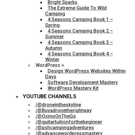
Bright Sparks
The Extreme Guide To Wild
Camping
4 Seasons Camping Book 1 –
Spring
4 Seasons Camping Book 2 –
Summer
4 Seasons Camping Book 3 –
Autumn
4 Seasons Camping Book 4 –
Winter
WordPress >
Design WordPress Websites Within
Days
Software Development Mastery
WordPress Mastery Kit
YOUTUBE CHANNELS
/@droneintheskyline
/@Buyadronetherightway
/@OsmoOnTheGo
/@guitartuitionforthebeginner
/@pshcampingadventures
/@advancewordpressmastery