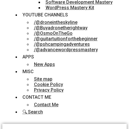
Software Development Mastery
WordPress Mastery Kit
YOUTUBE CHANNELS
/@droneintheskyline
/@Buyadronetherightway
/@OsmoOnTheGo
/@guitartuitionforthebeginner
/@pshcampingadventures
/@advancewordpressmastery
APPS
New Apps
MISC
Site map
Cookie Policy
Privacy Policy
CONTACT ME
Contact Me
🔍 Search