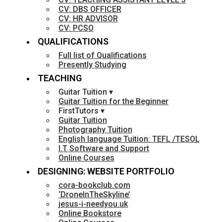
CV: DBS OFFICER
CV: HR ADVISOR
CV: PCSO
QUALIFICATIONS
Full list of Qualifications
Presently Studying
TEACHING
Guitar Tuition ▾
Guitar Tuition for the Beginner
FirstTutors ▾
Guitar Tuition
Photography Tuition
English language Tuition: TEFL /TESOL
I.T Software and Support
Online Courses
DESIGNING: WEBSITE PORTFOLIO
cora-bookclub.com
‘DroneInTheSkyline’
jesus-i-needyou.uk
Online Bookstore