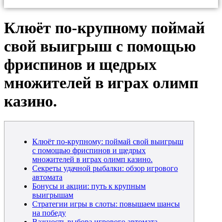
Клюёт по-крупному поймай
свой выигрыш с помощью
фриспинов и щедрых
множителей в играх олимп
казино.
Клюёт по-крупному: поймай свой выигрыш
с помощью фриспинов и щедрых
множителей в играх олимп казино.
Секреты удачной рыбалки: обзор игрового
автомата
Бонусы и акции: путь к крупным
выигрышам
Стратегии игры в слоты: повышаем шансы
на победу
Важность выбора игрового автомата