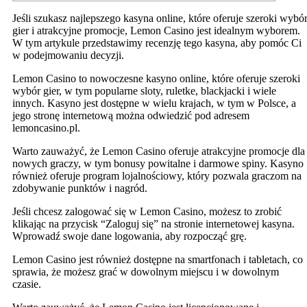
Jeśli szukasz najlepszego kasyna online, które oferuje szeroki wybó
gier i atrakcyjne promocje, Lemon Casino jest idealnym wyborem.
W tym artykule przedstawimy recenzję tego kasyna, aby pomóc Ci
w podejmowaniu decyzji.
Lemon Casino to nowoczesne kasyno online, które oferuje szeroki
wybór gier, w tym popularne sloty, ruletke, blackjacki i wiele
innych. Kasyno jest dostępne w wielu krajach, w tym w Polsce, a
jego stronę internetową można odwiedzić pod adresem
lemoncasino.pl.
Warto zauważyć, że Lemon Casino oferuje atrakcyjne promocje dla
nowych graczy, w tym bonusy powitalne i darmowe spiny. Kasyno
również oferuje program lojalnościowy, który pozwala graczom na
zdobywanie punktów i nagród.
Jeśli chcesz zalogować się w Lemon Casino, możesz to zrobić
klikając na przycisk “Zaloguj się” na stronie internetowej kasyna.
Wprowadź swoje dane logowania, aby rozpocząć grę.
Lemon Casino jest również dostępne na smartfonach i tabletach, co
sprawia, że możesz grać w dowolnym miejscu i w dowolnym
czasie.