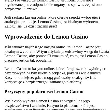
Warto zauważyć, że Lemon Casino jest licencjonowane i
regulowane przez odpowiednie organy, co sprawia, że jest ono
bezpieczne i uczciwe.
Jeśli szukasz kasyna online, które oferuje szeroki wybór gier i
atrakcyjne promocje, Lemon Casino jest idealnym wyborem.
Zaloguj się już dziś i zacznij grać!
Wprowadzenie do Lemon Casino
Jeśli szukasz najlepszego kasyna online, to Lemon Casino jest
idealnym wyborem. W tym artykule przedstawimy wstęp do świata
Lemon Casino, aby pomóc Ci zrozumieć, co to jest Lemon Casino i
dlaczego jest on tak popularny.
Lemon Casino to kasyno online, które oferuje szeroki wybór gier
hazardowych, w tym rulety, blackjacka, pokeru i wiele innych.
Kasyno to miejsce, gdzie mogą grać osoby z całego świata,
korzystając z bezpiecznego i zaufanego platformy.
Przyczyny popularności Lemon Casino
Wiele osób wybiera Lemon Casino ze względu na jego
bezpieczeństwo i zaufanie. Kasyno to platforma, która jest
regulowana przez licencję, co oznacza, że jest ona kontrolowana i