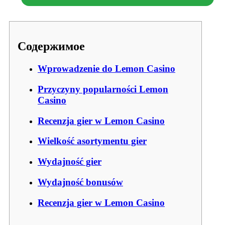
Содержимое
Wprowadzenie do Lemon Casino
Przyczyny popularności Lemon
Casino
Recenzja gier w Lemon Casino
Wielkość asortymentu gier
Wydajność gier
Wydajność bonusów
Recenzja gier w Lemon Casino