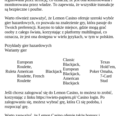
monitorowana przez władze. To zapewnia, że wszystkie transakcje
są bezpieczne i poufne.
Warto również zauważyć, że Lemon Casino oferuje szeroki wybór
gier hazardowych, co pozwala na znalezienie gry, która pasuje do
Twoich preferencji. Kasyno to także miejsce, gdzie mogą grać
osoby z całego świata, korzystając z platformy multilingual, co
oznacza, że jest ona dostępna w wielu językach, w tym w polskim.
Przykłady gier hazardowych
Warianty gier
Classic
European
Texas
Blackjack,
Roulette,
Hold’em,
European
Ruleta
American
Blackjack
Poker
Omaha,
Blackjack,
Roulette, French
7-Card
American
Roulette
Stud
Blackjack
Jeśli chcesz zalogować się do Lemon Casino, to możesz to zrobić,
korzystając z linku https://swieto-papieru.pl/ Casino login. Po
zalogowaniu się, możesz wybrać grę, która Ci się podoba, i
rozpocząć grę.
Warto zauważyć, że Lemon Casino oferuje także bonusy i