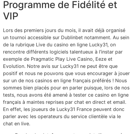
Programme de Fidélité et
VIP
Lors des premiers jours du mois, il avait déjà organisé
un tournoi accessible sur Dublinbet notamment. Au sein
de la rubrique Live du casino en ligne Lucky31, on
rencontre différents logiciels talentueux à l’instar par
exemple de Pragmatic Play Live Casino, Eeze et
Evolution. Notre avis sur Lucky31 ne peut être que
positif et nous ne pouvons que vous encourager à jouer
sur un de nos casinos en ligne français préférés ! Nous
sommes bien placés pour en parler puisque, lors de nos
tests, nous avons été amené à tester ce casino en ligne
français à maintes reprises par chat en direct et email.
En effet, les joueurs de Lucky31 France peuvent donc
parler avec les operateurs du service clientèle via le
chat en live.