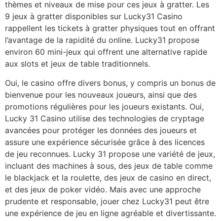
thèmes et niveaux de mise pour ces jeux à gratter. Les
9 jeux à gratter disponibles sur Lucky31 Сasino
rappellent les tickets à gratter physiques tout en offrant
l’avantage de la rapidité du online. Lucky31 propose
environ 60 mini-jeux qui offrent une alternative rapide
aux slots et jeux de table traditionnels.
Oui, le casino offre divers bonus, y compris un bonus de
bienvenue pour les nouveaux joueurs, ainsi que des
promotions régulières pour les joueurs existants. Oui,
Lucky 31 Casino utilise des technologies de cryptage
avancées pour protéger les données des joueurs et
assure une expérience sécurisée grâce à des licences
de jeu reconnues. Lucky 31 propose une variété de jeux,
incluant des machines à sous, des jeux de table comme
le blackjack et la roulette, des jeux de casino en direct,
et des jeux de poker vidéo. Mais avec une approche
prudente et responsable, jouer chez Lucky31 peut être
une expérience de jeu en ligne agréable et divertissante.