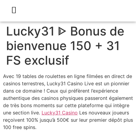
Lucky31 ᐈ Bonus de
bienvenue 150 + 31
FS exclusif ️
Avec 19 tables de roulettes en ligne filmées en direct de
casinos terrestres, Lucky31 Casino Live est un pionnier
dans ce domaine ! Ceux qui préfèrent l’expérience
authentique des casinos physiques passeront également
de très bons moments sur cette plateforme qui intègre
une section live.
Lucky31 Casino
Les nouveaux joueurs
reçoivent 100% jusqu’à 500€ sur leur premier dépôt plus
100 free spins.