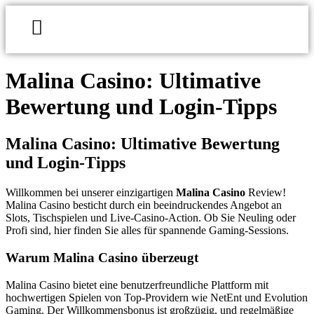
Malina Casino: Ultimative
Bewertung und Login-Tipps
Malina Casino: Ultimative Bewertung
und Login-Tipps
Willkommen bei unserer einzigartigen
Malina Casino
Review!
Malina Casino besticht durch ein beeindruckendes Angebot an
Slots, Tischspielen und Live-Casino-Action. Ob Sie Neuling oder
Profi sind, hier finden Sie alles für spannende Gaming-Sessions.
Warum Malina Casino überzeugt
Malina Casino bietet eine benutzerfreundliche Plattform mit
hochwertigen Spielen von Top-Providern wie NetEnt und Evolution
Gaming. Der Willkommensbonus ist großzügig, und regelmäßige