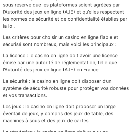
sous réserve que les plateformes soient agréées par
l’Autorité des jeux en ligne (AJE) et qu’elles respectent
les normes de sécurité et de confidentialité établies par
la loi.
Les critères pour choisir un casino en ligne fiable et
sécurisé sont nombreux, mais voici les principaux :
La licence : le casino en ligne doit avoir une licence
émise par une autorité de réglementation, telle que
l’Autorité des jeux en ligne (AJE) en France.
La sécurité : le casino en ligne doit disposer d’un
système de sécurité robuste pour protéger vos données
et vos transactions.
Les jeux : le casino en ligne doit proposer un large
éventail de jeux, y compris des jeux de table, des
machines à sous et des jeux de cartes.
La réputation : le casino en ligne doit avoir une