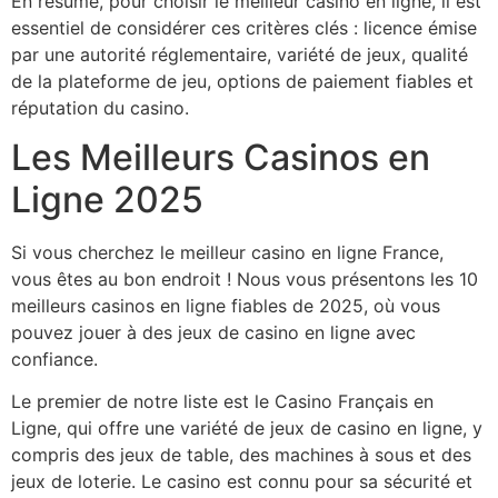
En résumé, pour choisir le meilleur casino en ligne, il est
essentiel de considérer ces critères clés : licence émise
par une autorité réglementaire, variété de jeux, qualité
de la plateforme de jeu, options de paiement fiables et
réputation du casino.
Les Meilleurs Casinos en
Ligne 2025
Si vous cherchez le meilleur casino en ligne France,
vous êtes au bon endroit ! Nous vous présentons les 10
meilleurs casinos en ligne fiables de 2025, où vous
pouvez jouer à des jeux de casino en ligne avec
confiance.
Le premier de notre liste est le Casino Français en
Ligne, qui offre une variété de jeux de casino en ligne, y
compris des jeux de table, des machines à sous et des
jeux de loterie. Le casino est connu pour sa sécurité et