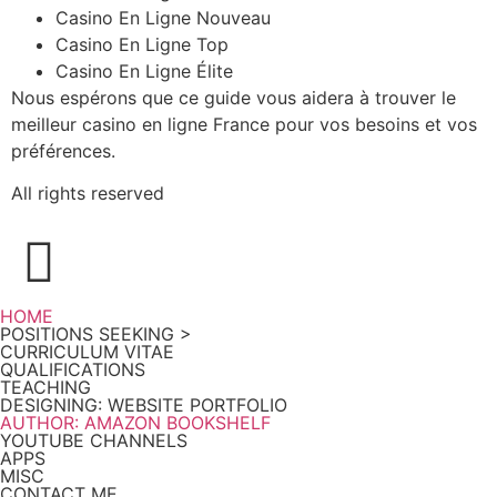
Casino En Ligne Nouveau
Casino En Ligne Top
Casino En Ligne Élite
Nous espérons que ce guide vous aidera à trouver le
meilleur casino en ligne France pour vos besoins et vos
préférences.
All rights reserved
HOME
POSITIONS SEEKING >
CURRICULUM VITAE
QUALIFICATIONS
TEACHING
DESIGNING: WEBSITE PORTFOLIO
AUTHOR: AMAZON BOOKSHELF
YOUTUBE CHANNELS
APPS
MISC
CONTACT ME