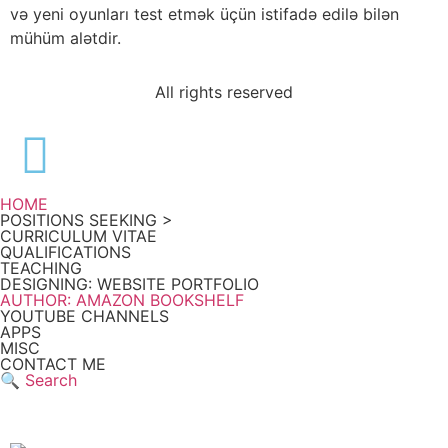
və yeni oyunları test etmək üçün istifadə edilə bilən
mühüm alətdir.
All rights reserved
HOME
POSITIONS SEEKING >
CURRICULUM VITAE
QUALIFICATIONS
TEACHING
DESIGNING: WEBSITE PORTFOLIO
AUTHOR: AMAZON BOOKSHELF
YOUTUBE CHANNELS
APPS
MISC
CONTACT ME
🔍 Search