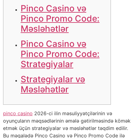
Pinco Casino və
Pinco Promo Code:
Məsləhətlər
Pinco Casino və
Pinco Promo Code:
Strategiyalar
Strategiyalar və
Məsləhətlər
pinco casino
2026-ci ilin məsuliyyətçilərinin və
oyunçuların məqsədlərinin əmələ gətirilməsində kömək
etmək üçün strategiyalar və məsləhətlər təqdim edilir.
Bu məqalədə Pinco Casino və Pinco Promo Code ilə