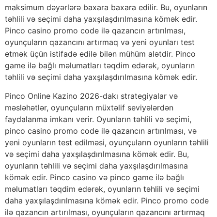
maksimum dəyərlərə baxara baxara edilir. Bu, oyunların
təhlili və seçimi daha yaxşılaşdırılmasına kömək edir.
Pinco casino promo code ilə qazancın artırılması,
oyunçuların qazancını artırmaq və yeni oyunları test
etmək üçün istifadə edilə bilən mühüm alətdir. Pinco
game ilə bağlı məlumatları təqdim edərək, oyunların
təhlili və seçimi daha yaxşılaşdırılmasına kömək edir.
Pinco Online Kazino 2026-dakı strategiyalar və
məsləhətlər, oyunçuların müxtəlif seviyələrdən
faydalanma imkanı verir. Oyunların təhlili və seçimi,
pinco casino promo code ilə qazancın artırılması, və
yeni oyunların test edilməsi, oyunçuların oyunların təhlili
və seçimi daha yaxşılaşdırılmasına kömək edir. Bu,
oyunların təhlili və seçimi daha yaxşılaşdırılmasına
kömək edir. Pinco casino və pinco game ilə bağlı
məlumatları təqdim edərək, oyunların təhlili və seçimi
daha yaxşılaşdırılmasına kömək edir. Pinco promo code
ilə qazancın artırılması, oyunçuların qazancını artırmaq