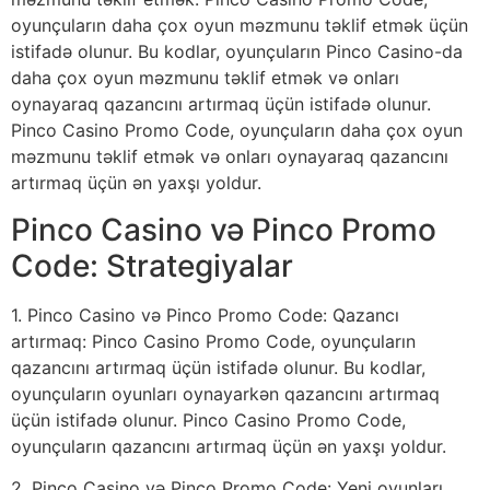
oyunçuların daha çox oyun məzmunu təklif etmək üçün
istifadə olunur. Bu kodlar, oyunçuların Pinco Casino-da
daha çox oyun məzmunu təklif etmək və onları
oynayaraq qazancını artırmaq üçün istifadə olunur.
Pinco Casino Promo Code, oyunçuların daha çox oyun
məzmunu təklif etmək və onları oynayaraq qazancını
artırmaq üçün ən yaxşı yoldur.
Pinco Casino və Pinco Promo
Code: Strategiyalar
1. Pinco Casino və Pinco Promo Code: Qazancı
artırmaq: Pinco Casino Promo Code, oyunçuların
qazancını artırmaq üçün istifadə olunur. Bu kodlar,
oyunçuların oyunları oynayarkən qazancını artırmaq
üçün istifadə olunur. Pinco Casino Promo Code,
oyunçuların qazancını artırmaq üçün ən yaxşı yoldur.
2. Pinco Casino və Pinco Promo Code: Yeni oyunları