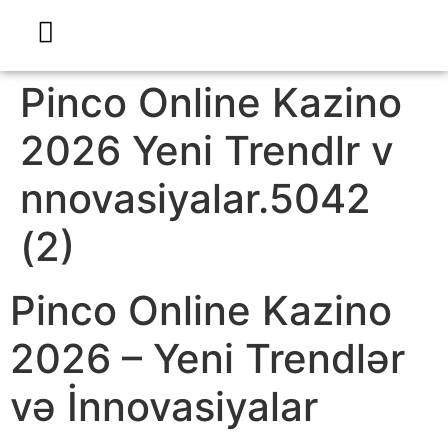
Pinco Online Kazino
2026 Yeni Trendlr v
nnovasiyalar.5042
(2)
Pinco Online Kazino
2026 – Yeni Trendlər
və İnnovasiyalar