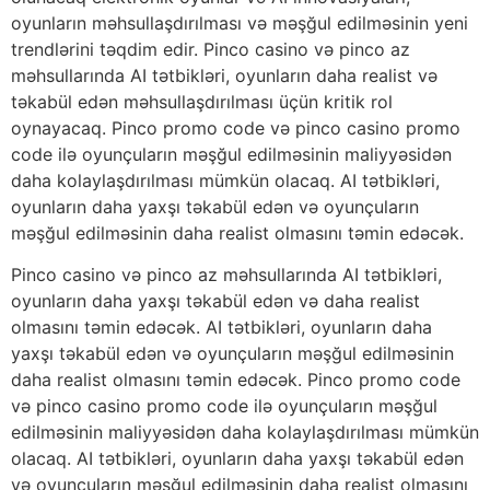
oyunların məhsullaşdırılması və məşğul edilməsinin yeni
trendlərini təqdim edir. Pinco casino və pinco az
məhsullarında AI tətbikləri, oyunların daha realist və
təkabül edən məhsullaşdırılması üçün kritik rol
oynayacaq. Pinco promo code və pinco casino promo
code ilə oyunçuların məşğul edilməsinin maliyyəsidən
daha kolaylaşdırılması mümkün olacaq. AI tətbikləri,
oyunların daha yaxşı təkabül edən və oyunçuların
məşğul edilməsinin daha realist olmasını təmin edəcək.
Pinco casino və pinco az məhsullarında AI tətbikləri,
oyunların daha yaxşı təkabül edən və daha realist
olmasını təmin edəcək. AI tətbikləri, oyunların daha
yaxşı təkabül edən və oyunçuların məşğul edilməsinin
daha realist olmasını təmin edəcək. Pinco promo code
və pinco casino promo code ilə oyunçuların məşğul
edilməsinin maliyyəsidən daha kolaylaşdırılması mümkün
olacaq. AI tətbikləri, oyunların daha yaxşı təkabül edən
və oyunçuların məşğul edilməsinin daha realist olmasını