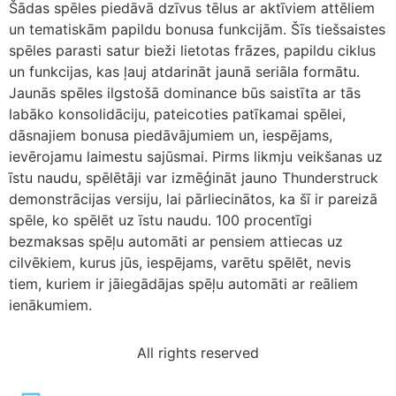
Šādas spēles piedāvā dzīvus tēlus ar aktīviem attēliem
un tematiskām papildu bonusa funkcijām. Šīs tiešsaistes
spēles parasti satur bieži lietotas frāzes, papildu ciklus
un funkcijas, kas ļauj atdarināt jaunā seriāla formātu.
Jaunās spēles ilgstošā dominance būs saistīta ar tās
labāko konsolidāciju, pateicoties patīkamai spēlei,
dāsnajiem bonusa piedāvājumiem un, iespējams,
ievērojamu laimestu sajūsmai. Pirms likmju veikšanas uz
īstu naudu, spēlētāji var izmēģināt jauno Thunderstruck
demonstrācijas versiju, lai pārliecinātos, ka šī ir pareizā
spēle, ko spēlēt uz īstu naudu. 100 procentīgi
bezmaksas spēļu automāti ar pensiem attiecas uz
cilvēkiem, kurus jūs, iespējams, varētu spēlēt, nevis
tiem, kuriem ir jāiegādājas spēļu automāti ar reāliem
ienākumiem.
All rights reserved