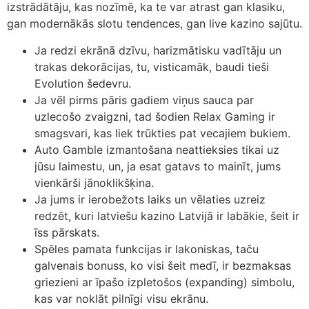
izstrādātāju, kas nozīmē, ka te var atrast gan klasiku,
gan modernākās slotu tendences, gan live kazino sajūtu.
Ja redzi ekrānā dzīvu, harizmātisku vadītāju un
trakas dekorācijas, tu, visticamāk, baudi tieši
Evolution šedevru.
Ja vēl pirms pāris gadiem viņus sauca par
uzlecošo zvaigzni, tad šodien Relax Gaming ir
smagsvari, kas liek trūkties pat vecajiem bukiem.
Auto Gamble izmantošana neattieksies tikai uz
jūsu laimestu, un, ja esat gatavs to mainīt, jums
vienkārši jānoklikšķina.
Ja jums ir ierobežots laiks un vēlaties uzreiz
redzēt, kuri latviešu kazino Latvijā ir labākie, šeit ir
īss pārskats.
Spēles pamata funkcijas ir lakoniskas, taču
galvenais bonuss, ko visi šeit medī, ir bezmaksas
griezieni ar īpašo izpletošos (expanding) simbolu,
kas var noklāt pilnīgi visu ekrānu.