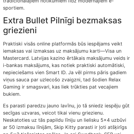
tradicionālajiem notikumiem līdz modernajiem e-
sportiem.
Extra Bullet Pilnīgi bezmaksas
griezieni
Praktiski visās online platformās būs iespējams veikt
iemaksas vai izmaksas uz maksājumu karti—Visa un
Mastercard. Latvijas kazino ērtākais maksājumu veids ir
i-bankas maksājums, kas notiek praktiski automātiski,
nepieciešams vien Smart ID. Ja vēl pirms pāris gadiem
viņus sauca par uzlecošo zvaigzni, tad šodien Relax
Gaming ir smagsvari, kas liek trūkties pat vecajiem
bukiem.
Es parasti paredzu jauno lavīnu, jo tā sniedz iespēju gūt
secīgas uzvaras, veicot tikai vienu griezienu.
Neskatoties uz tās papildu līniju un lielisku 5×4 uzbūvi
ar 50 izmaksu līnijām, Skip Kitty parasti ir ļoti atšķirīgs