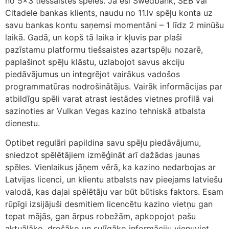
no 5×3 tiešsaistes spēles. Ja esi Swedbank, SEB vai
Citadele bankas klients, naudu no 11.lv spēļu konta uz
savu bankas kontu saņemsi momentāni – 1 līdz 2 minūšu
laikā. Gadā, un kopš tā laika ir kļuvis par plaši
pazīstamu platformu tiešsaistes azartspēļu nozarē,
paplašinot spēļu klāstu, uzlabojot savus akciju
piedāvājumus un integrējot vairākus vadošos
programmatūras nodrošinātājus. Vairāk informācijas par
atbildīgu spēli varat atrast iestādes vietnes profilā vai
sazinoties ar Vulkan Vegas kazino tehniskā atbalsta
dienestu.
Optibet regulāri papildina savu spēļu piedāvājumu,
sniedzot spēlētājiem izmēģināt arī dažādas jaunas
spēles. Vienlaikus jāņem vērā, ka kazino nedarbojas ar
Latvijas licenci, un klientu atbalsts nav pieejams latviešu
valodā, kas daļai spēlētāju var būt būtisks faktors. Esam
rūpīgi izsijājuši desmitiem licencētu kazino vietņu gan
tepat mājās, gan ārpus robežām, apkopojot pašu
aktuālāko, drošāko un sulīgāko informāciju vienuviet.