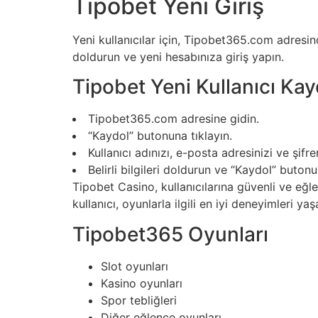
Tipobet Yeni Giriş
Yeni kullanıcılar için, Tipobet365.com adresin
doldurun ve yeni hesabınıza giriş yapın.
Tipobet Yeni Kullanıcı Kay
Tipobet365.com adresine gidin.
“Kaydol” butonuna tıklayın.
Kullanıcı adınızı, e-posta adresinizi ve şifren
Belirli bilgileri doldurun ve “Kaydol” butonu
Tipobet Casino, kullanıcılarına güvenli ve eğl
kullanıcı, oyunlarla ilgili en iyi deneyimleri yaşa
Tipobet365 Oyunları
Slot oyunları
Kasino oyunları
Spor tebliğleri
Diğer eğlence oyunları