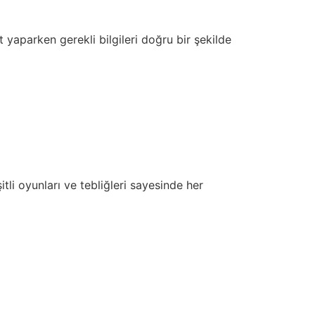
 yaparken gerekli bilgileri doğru bir şekilde
tli oyunları ve tebliğleri sayesinde her