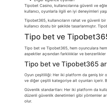
Tipobet Casino, kullanıcılarına güvenli ve eğl
kullanıcı, oyunlarla ilgili en iyi deneyimleri yaşa
Tipobet365, kullanıcıların rahat ve güvenli bi
kullanıcı dostu bir şekilde tasarlanmıştır. Tip
Tipo bet ve Tipobet36
Tipo bet ve Tipobet365, hem oyunculara hem de 
aspektler açısından farklılıklar ve benzerlikler
Tipo bet ve Tipobet365 ar
Oyun çeşitliliği: Her iki platform da geniş bir
ve diğer çeşitli kategoriye ait oyunları içerir. B
Güvenlik standartları: Her iki platform da kulla
düzenli güvenlik denetimleri gibi yöntemler ara
olur.