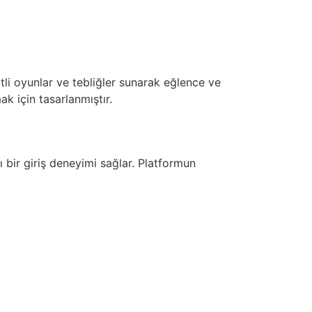
itli oyunlar ve tebliğler sunarak eğlence ve
ak için tasarlanmıştır.
 bir giriş deneyimi sağlar. Platformun