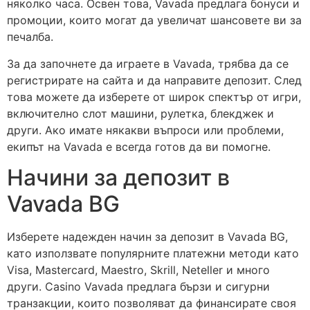
няколко часа. Освен това, Vavada предлага бонуси и
промоции, които могат да увеличат шансовете ви за
печалба.
За да започнете да играете в Vavada, трябва да се
регистрирате на сайта и да направите депозит. След
това можете да изберете от широк спектър от игри,
включително слот машини, рулетка, блекджек и
други. Ако имате някакви въпроси или проблеми,
екипът на Vavada е всегда готов да ви помогне.
Начини за депозит в
Vavada BG
Изберете надежден начин за депозит в Vavada BG,
като използвате популярните платежни методи като
Visa, Mastercard, Maestro, Skrill, Neteller и много
други. Casino Vavada предлага бързи и сигурни
транзакции, които позволяват да финансирате своя