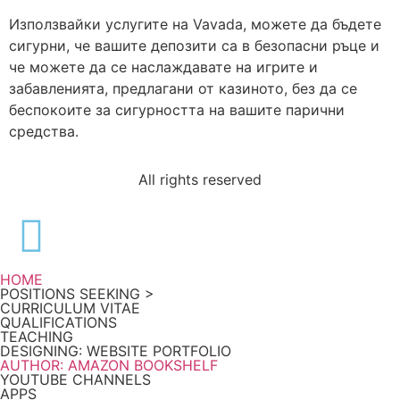
Използвайки услугите на Vavada, можете да бъдете
сигурни, че вашите депозити са в безопасни ръце и
че можете да се наслаждавате на игрите и
забавленията, предлагани от казиното, без да се
беспокоите за сигурността на вашите парични
средства.
All rights reserved
HOME
POSITIONS SEEKING >
CURRICULUM VITAE
QUALIFICATIONS
TEACHING
DESIGNING: WEBSITE PORTFOLIO
AUTHOR: AMAZON BOOKSHELF
YOUTUBE CHANNELS
APPS