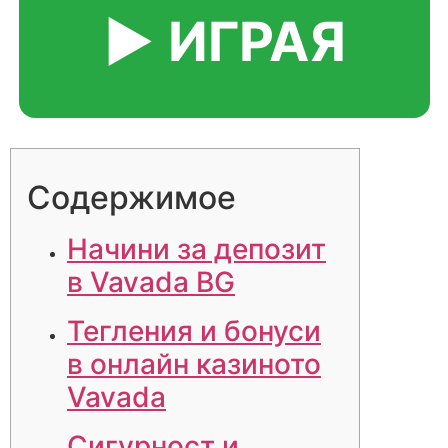
▶️ ИГРАЯ
Содержимое
Начини за депозит
в Vavada BG
Тегления и бонуси
в онлайн казиното
Vavada
Сигурност и