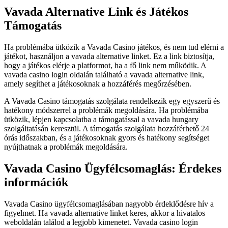
Vavada Alternative Link és Játékos
Támogatás
Ha problémába ütközik a Vavada Casino játékos, és nem tud elérni a
játékot, használjon a vavada alternative linket. Ez a link biztosítja,
hogy a játékos elérje a platformot, ha a fő link nem működik. A
vavada casino login oldalán található a vavada alternative link,
amely segíthet a játékosoknak a hozzáférés megőrzésében.
A Vavada Casino támogatás szolgálata rendelkezik egy egyszerű és
hatékony módszerrel a problémák megoldására. Ha problémába
ütközik, lépjen kapcsolatba a támogatással a vavada hungary
szolgáltatásán keresztül. A támogatás szolgálata hozzáférhető 24
órás időszakban, és a játékosoknak gyors és hatékony segítséget
nyújthatnak a problémák megoldására.
Vavada Casino Ügyfélcsomaglás: Érdekes
információk
Vavada Casino ügyfélcsomaglásában nagyobb érdeklődésre hív a
figyelmet. Ha vavada alternative linket keres, akkor a hivatalos
weboldalán találod a legjobb kimenetet. Vavada casino login