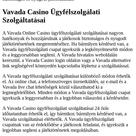
Vavada Casino Ügyfélszolgálati
Szolgáltatásai
A Vavada Online Casino ügyfélszolgálati szolgáltatásai nagyon
hatékonyak és hozzájárulnak a játékosok biztonságos és nyugodt
játéktörténetének megteremtéséhez. Ha bármilyen kérdésed van, a
Vavada ügyfélszolgálati csapat igyekszik a legkényelmesebb módon
és a leggyorsabban segíteni. A Vavada hivatalos weboldalán
keresztül, a Vavada Casino login oldalon vagy a Vavada alternative
link segítségével könnyedén kapcsolatba léphetsz a szolgáltatással.
A Vavada ügyfélszolgálati szolgáltatásai különböző módon érhetők
el. Az online chat, a telefonszöveges üzenetküldés, az e-mail és a
Vavada live chat lehetőségek közül választhatod ki a
legmegfelelőbbet. Minden módon a Vavada ügyfélszolgálati csapat
igyekszik a leggyorsabban és a legjobban válaszolni a kérdéseidre.
A Vavada Casino ügyfélszolgálati szolgáltatásai 24 órás
időtartamban érhetők el, így bármikor, bármilyen kérdésed van, a
Vavada szolgáltatásai elérhetők. A Vavada ügyfélszolgálati
csapatnak van az érdeklődése a játékosok feladatai, és igyekszik a
legjobban segíteni a játéktörténetek megoldásában.