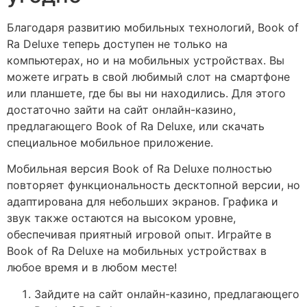
Благодаря развитию мобильных технологий, Book of
Ra Deluxe теперь доступен не только на
компьютерах, но и на мобильных устройствах. Вы
можете играть в свой любимый слот на смартфоне
или планшете, где бы вы ни находились. Для этого
достаточно зайти на сайт онлайн-казино,
предлагающего Book of Ra Deluxe, или скачать
специальное мобильное приложение.
Мобильная версия Book of Ra Deluxe полностью
повторяет функциональность десктопной версии, но
адаптирована для небольших экранов. Графика и
звук также остаются на высоком уровне,
обеспечивая приятный игровой опыт. Играйте в
Book of Ra Deluxe на мобильных устройствах в
любое время и в любом месте!
Зайдите на сайт онлайн-казино, предлагающего