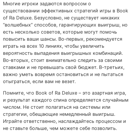
Многие игроки задаются вопросом о
существовании эффективных стратегий игры в Book
of Ra Deluxe. Безусловно, не существует никаких
“волшебных” способов, гарантирующих выигрыш, но
есть несколько советов, которые могут помочь
повысить ваши шансы. Во-первых, рекомендуется
играть на всех 10 линиях, чтобы увеличить
вероятность выпадения выигрышных комбинаций.
Во-вторых, стоит внимательно следить за своими
ставками и не превышать свой бюджет. В-третьих,
важно уметь вовремя остановиться и не пытаться
отыграться, если вам не везет.
Помните, что Book of Ra Deluxe – это азартная игра,
и результат каждого спина определяется случайным
числом. Не стоит полагаться на системы или
стратегии, обещающие немедленный выигрыш.
Играйте ответственно, наслаждайтесь процессом и
не ставьте больше, чем можете себе позволить.