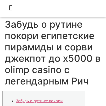
Забудь о рутине
покори египетские
пирамиды и сорви
джекпот до x5000 в
olimp casino с
легендарным Рич
Забудь о рутине: покори