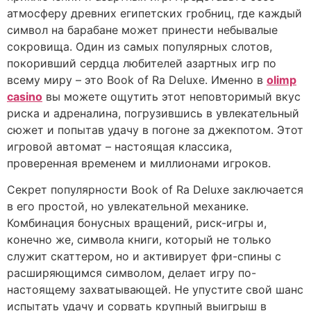
атмосферу древних египетских гробниц, где каждый
символ на барабане может принести небывалые
сокровища. Один из самых популярных слотов,
покоривший сердца любителей азартных игр по
всему миру – это Book of Ra Deluxe. Именно в
olimp
casino
вы можете ощутить этот неповторимый вкус
риска и адреналина, погрузившись в увлекательный
сюжет и попытав удачу в погоне за джекпотом. Этот
игровой автомат – настоящая классика,
проверенная временем и миллионами игроков.
Секрет популярности Book of Ra Deluxe заключается
в его простой, но увлекательной механике.
Комбинация бонусных вращений, риск-игры и,
конечно же, символа книги, который не только
служит скаттером, но и активирует фри-спины с
расширяющимся символом, делает игру по-
настоящему захватывающей. Не упустите свой шанс
испытать удачу и сорвать крупный выигрыш в