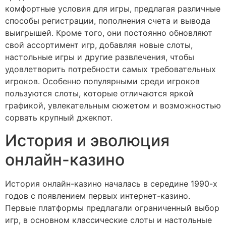
комфортные условия для игры, предлагая различные
способы регистрации, пополнения счета и вывода
выигрышей. Кроме того, они постоянно обновляют
свой ассортимент игр, добавляя новые слоты,
настольные игры и другие развлечения, чтобы
удовлетворить потребности самых требовательных
игроков. Особенно популярными среди игроков
пользуются слоты, которые отличаются яркой
графикой, увлекательным сюжетом и возможностью
сорвать крупный джекпот.
История и эволюция
онлайн-казино
История онлайн-казино началась в середине 1990-х
годов с появлением первых интернет-казино.
Первые платформы предлагали ограниченный выбор
игр, в основном классические слоты и настольные