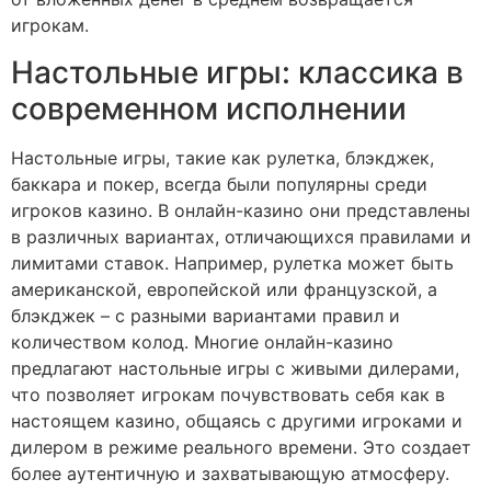
игрокам.
Настольные игры: классика в
современном исполнении
Настольные игры, такие как рулетка, блэкджек,
баккара и покер, всегда были популярны среди
игроков казино. В онлайн-казино они представлены
в различных вариантах, отличающихся правилами и
лимитами ставок. Например, рулетка может быть
американской, европейской или французской, а
блэкджек – с разными вариантами правил и
количеством колод. Многие онлайн-казино
предлагают настольные игры с живыми дилерами,
что позволяет игрокам почувствовать себя как в
настоящем казино, общаясь с другими игроками и
дилером в режиме реального времени. Это создает
более аутентичную и захватывающую атмосферу.