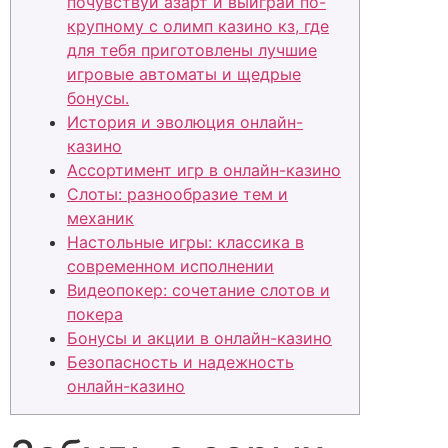
почувствуй азарт и выиграй по-
крупному с олимп казино кз, где
для тебя приготовлены лучшие
игровые автоматы и щедрые
бонусы.
История и эволюция онлайн-
казино
Ассортимент игр в онлайн-казино
Слоты: разнообразие тем и
механик
Настольные игры: классика в
современном исполнении
Видеопокер: сочетание слотов и
покера
Бонусы и акции в онлайн-казино
Безопасность и надежность
онлайн-казино