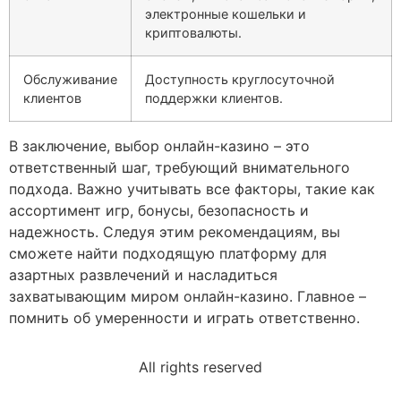
электронные кошельки и
криптовалюты.
Обслуживание
Доступность круглосуточной
клиентов
поддержки клиентов.
В заключение, выбор онлайн-казино – это
ответственный шаг, требующий внимательного
подхода. Важно учитывать все факторы, такие как
ассортимент игр, бонусы, безопасность и
надежность. Следуя этим рекомендациям, вы
сможете найти подходящую платформу для
азартных развлечений и насладиться
захватывающим миром онлайн-казино. Главное –
помнить об умеренности и играть ответственно.
All rights reserved